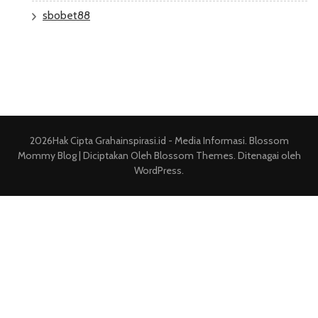
sbobet88
2026Hak Cipta
Grahainspirasi.id - Media Informasi
.
Blossom
Mommy Blog | Diciptakan Oleh
Blossom Themes
. Ditenagai oleh
WordPress
.