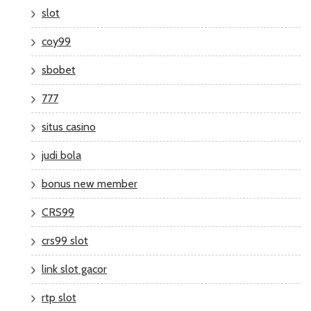
slot
coy99
sbobet
777
situs casino
judi bola
bonus new member
CRS99
crs99 slot
link slot gacor
rtp slot