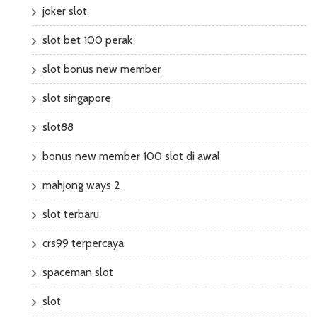
joker slot
slot bet 100 perak
slot bonus new member
slot singapore
slot88
bonus new member 100 slot di awal
mahjong ways 2
slot terbaru
crs99 terpercaya
spaceman slot
slot