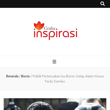
Grahainspirasi.
Sumber Media Informasi Terpercaya Terbaru
– Media
Informasi
Beranda
/
Bisnis
/
Publik Pertanyakan Isu Bisnis Gelap dalam Kasus
Ferdy Sambo