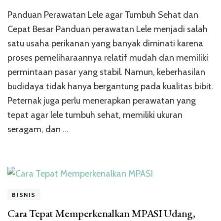
Panduan
Panduan Perawatan Lele agar Tumbuh Sehat dan
Perawatan
Lele
Cepat Besar Panduan perawatan Lele menjadi salah
agar
satu usaha perikanan yang banyak diminati karena
Tumbuh
proses pemeliharaannya relatif mudah dan memiliki
Sehat
dan
permintaan pasar yang stabil. Namun, keberhasilan
Cepat
budidaya tidak hanya bergantung pada kualitas bibit.
Besar
Peternak juga perlu menerapkan perawatan yang
tepat agar lele tumbuh sehat, memiliki ukuran
seragam, dan …
BISNIS
Cara Tepat Memperkenalkan MPASI Udang,