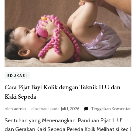
EDUKASI
Cara Pijat Bayi Kolik dengan Teknik ILU dan
Kaki Sepeda
pa
oleh
admin
diperbarui pada
Juli 1, 2026
Tinggalkan Komentar
Ca
Sentuhan yang Menenangkan: Panduan Pijat ‘ILU’
Pij
Bay
dan Gerakan Kaki Sepeda Pereda Kolik Melihat si kecil
Kol