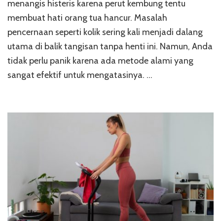
menangis histeris karena perut kembung tentu
de
membuat hati orang tua hancur. Masalah
Te
IL
pencernaan seperti kolik sering kali menjadi dalang
da
utama di balik tangisan tanpa henti ini. Namun, Anda
Kak
Se
tidak perlu panik karena ada metode alami yang
sangat efektif untuk mengatasinya. …