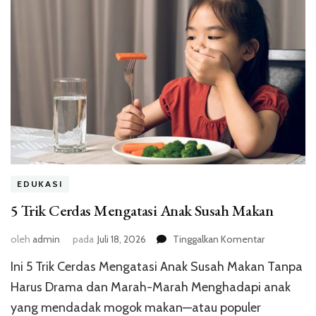
EDUKASI
5 Trik Cerdas Mengatasi Anak Susah Makan
pada
oleh
admin
pada
Juli 18, 2026
Tinggalkan Komentar
5
Ini 5 Trik Cerdas Mengatasi Anak Susah Makan Tanpa
Trik
Cerdas
Harus Drama dan Marah-Marah Menghadapi anak
Mengatasi
yang mendadak mogok makan—atau populer
Anak