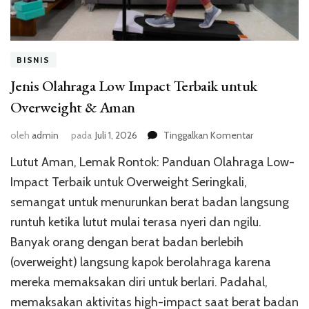
BISNIS
Jenis Olahraga Low Impact Terbaik untuk
Overweight & Aman
pada
oleh
admin
pada
Juli 1, 2026
Tinggalkan Komentar
Jenis
Lutut Aman, Lemak Rontok: Panduan Olahraga Low-
Olahraga
Low
Impact Terbaik untuk Overweight Seringkali,
Impact
semangat untuk menurunkan berat badan langsung
Terbaik
runtuh ketika lutut mulai terasa nyeri dan ngilu.
untuk
Overweight
Banyak orang dengan berat badan berlebih
&
(overweight) langsung kapok berolahraga karena
Aman
mereka memaksakan diri untuk berlari. Padahal,
memaksakan aktivitas high-impact saat berat badan