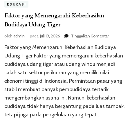
EDUKASI
Faktor yang Memengaruhi Keberhasilan
Budidaya Udang Tiger
pada
oleh
admin
pada
Juli 19, 2026
Tinggalkan Komentar
Faktor
Faktor yang Memengaruhi Keberhasilan Budidaya
yang
Memengaru
Udang Tiger Faktor yang memengaruhi keberhasilan
Keberhasila
budidaya udang tiger atau udang windu menjadi
Budidaya
salah satu sektor perikanan yang memiliki nilai
Udang
Tiger
ekonomi tinggi di Indonesia. Permintaan pasar yang
stabil membuat banyak pembudidaya tertarik
mengembangkan usaha ini. Namun, keberhasilan
budidaya tidak hanya bergantung pada luas tambak,
tetapi juga pada pengelolaan yang tepat …