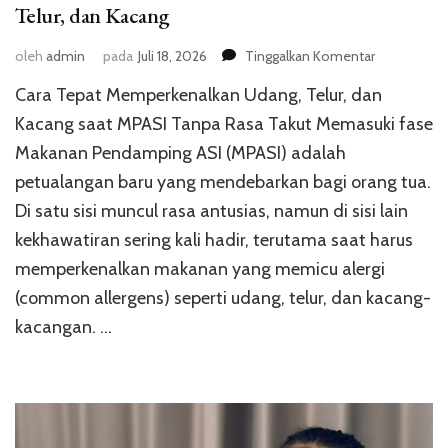
Telur, dan Kacang
pada
oleh
admin
pada
Juli 18, 2026
Tinggalkan Komentar
Cara
Cara Tepat Memperkenalkan Udang, Telur, dan
Tepat
Memperken
Kacang saat MPASI Tanpa Rasa Takut Memasuki fase
MPASI
Makanan Pendamping ASI (MPASI) adalah
Udang,
petualangan baru yang mendebarkan bagi orang tua.
Telur,
dan
Di satu sisi muncul rasa antusias, namun di sisi lain
Kacang
kekhawatiran sering kali hadir, terutama saat harus
memperkenalkan makanan yang memicu alergi
(common allergens) seperti udang, telur, dan kacang-
kacangan. …