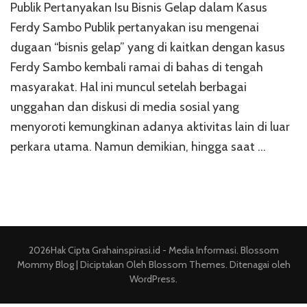
Publik Pertanyakan Isu Bisnis Gelap dalam Kasus
Pertanya
Isu
Ferdy Sambo Publik pertanyakan isu mengenai
Bisnis
dugaan “bisnis gelap” yang di kaitkan dengan kasus
Gelap
Ferdy Sambo kembali ramai di bahas di tengah
dalam
Kasus
masyarakat. Hal ini muncul setelah berbagai
Ferdy
unggahan dan diskusi di media sosial yang
Sambo
menyoroti kemungkinan adanya aktivitas lain di luar
perkara utama. Namun demikian, hingga saat …
2026Hak Cipta
Grahainspirasi.id - Media Informasi
.
Blossom
Mommy Blog | Diciptakan Oleh
Blossom Themes
. Ditenagai oleh
WordPress
.