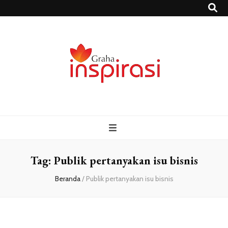
Grahainspirasi.
Sumber Media Informasi Terpercaya Terbaru
– Media
Informasi
Tag:
Publik pertanyakan isu bisnis
Beranda
/
Publik pertanyakan isu bisnis