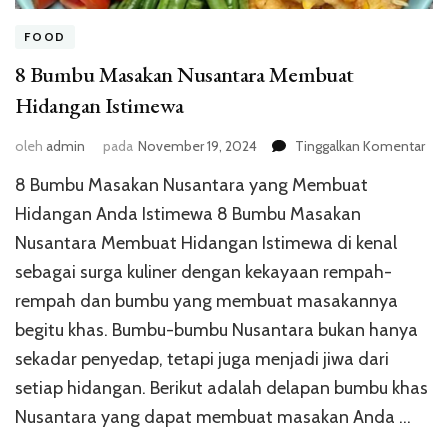
FOOD
8 Bumbu Masakan Nusantara Membuat
Hidangan Istimewa
pad
oleh
admin
pada
November 19, 2024
Tinggalkan Komentar
8
8 Bumbu Masakan Nusantara yang Membuat
Bu
Mas
Hidangan Anda Istimewa 8 Bumbu Masakan
Nus
Nusantara Membuat Hidangan Istimewa di kenal
Me
sebagai surga kuliner dengan kekayaan rempah-
Hid
Ist
rempah dan bumbu yang membuat masakannya
begitu khas. Bumbu-bumbu Nusantara bukan hanya
sekadar penyedap, tetapi juga menjadi jiwa dari
setiap hidangan. Berikut adalah delapan bumbu khas
Nusantara yang dapat membuat masakan Anda …