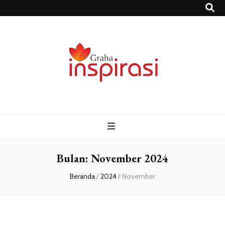
Grahainspirasi.
Sumber Media Informasi Terpercaya Terbaru
– Media
Informasi
Bulan:
November 2024
Beranda
/
2024
/
November