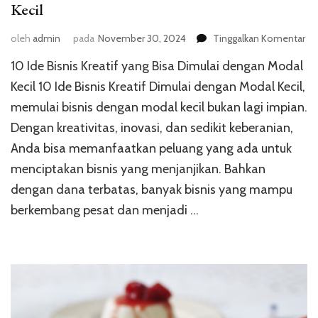
Kecil
pa
oleh
admin
pada
November 30, 2024
Tinggalkan Komentar
10
10 Ide Bisnis Kreatif yang Bisa Dimulai dengan Modal
Ide
Bis
Kecil 10 Ide Bisnis Kreatif Dimulai dengan Modal Kecil,
Kre
memulai bisnis dengan modal kecil bukan lagi impian.
Di
Dengan kreativitas, inovasi, dan sedikit keberanian,
de
Mo
Anda bisa memanfaatkan peluang yang ada untuk
Kec
menciptakan bisnis yang menjanjikan. Bahkan
dengan dana terbatas, banyak bisnis yang mampu
berkembang pesat dan menjadi …