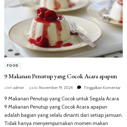
FOOD
9 Makanan Penutup yang Cocok Acara apapun
pad
oleh
admin
pada
November 19, 2024
Tinggalkan Komentar
9
9 Makanan Penutup yang Cocok untuk Segala Acara
Mak
Pen
9 Makanan Penutup yang Cocok Acara apapun
yan
adalah bagian yang selalu dinanti dari setiap jamuan.
Coc
Tidak hanya menyempurnakan momen makan
Aca