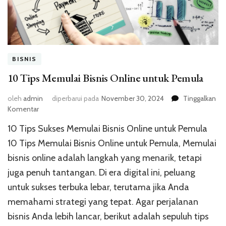
BISNIS
10 Tips Memulai Bisnis Online untuk Pemula
oleh
admin
diperbarui pada
November 30, 2024
Tinggalkan
pada
Komentar
10
10 Tips Sukses Memulai Bisnis Online untuk Pemula
Tips
Memulai
10 Tips Memulai Bisnis Online untuk Pemula, Memulai
Bisnis
bisnis online adalah langkah yang menarik, tetapi
Online
juga penuh tantangan. Di era digital ini, peluang
untuk
Pemula
untuk sukses terbuka lebar, terutama jika Anda
memahami strategi yang tepat. Agar perjalanan
bisnis Anda lebih lancar, berikut adalah sepuluh tips