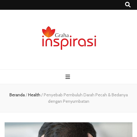
Grahainspirasi.
Sumber Media Informasi Terpercaya Terbaru
– Media
Informasi
Beranda
/
Health
/
Penyebab Pembuluh Darah Pecah & Bedanya
dengan Penyumbatan