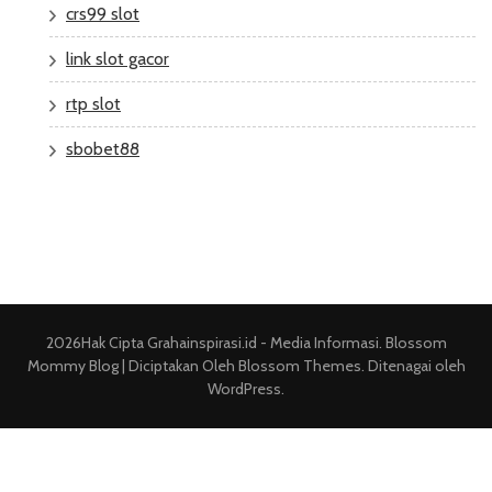
crs99 slot
link slot gacor
rtp slot
sbobet88
2026Hak Cipta
Grahainspirasi.id - Media Informasi
.
Blossom
Mommy Blog | Diciptakan Oleh
Blossom Themes
. Ditenagai oleh
WordPress
.