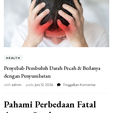
HEALTH
Penyebab Pembuluh Darah Pecah & Bedanya
dengan Penyumbatan
pada
oleh
admin
pada
Juni 12, 2026
Tinggalkan Komentar
Penyebab
Pembuluh
Darah
Pahami Perbedaan Fatal
Pecah
&