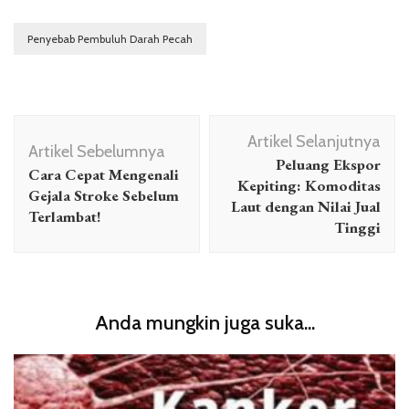
Penyebab Pembuluh Darah Pecah
Navigasi
Artikel Selanjutnya
Artikel
Artikel Sebelumnya
Peluang Ekspor
Cara Cepat Mengenali
Kepiting: Komoditas
Gejala Stroke Sebelum
Laut dengan Nilai Jual
Terlambat!
Tinggi
Anda mungkin juga suka...