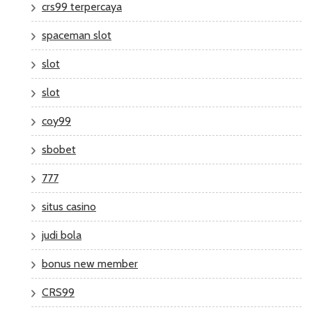
crs99 terpercaya
spaceman slot
slot
slot
coy99
sbobet
777
situs casino
judi bola
bonus new member
CRS99