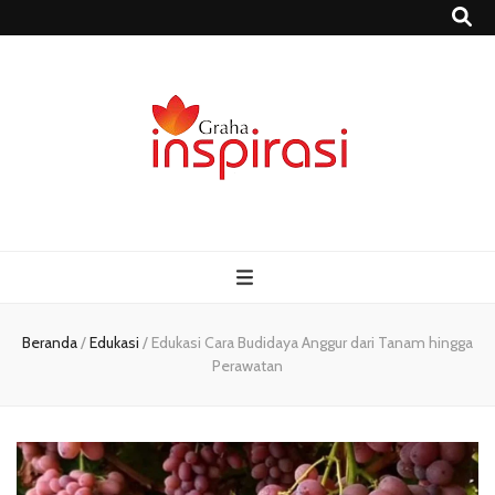
Grahainspirasi.
Sumber Media Informasi Terpercaya Terbaru
– Media
Informasi
Beranda
/
Edukasi
/
Edukasi Cara Budidaya Anggur dari Tanam hingga
Perawatan