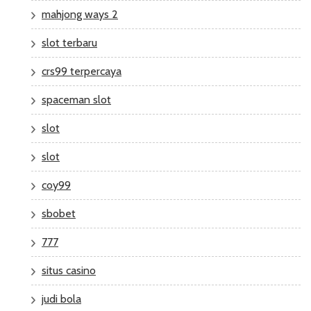
mahjong ways 2
slot terbaru
crs99 terpercaya
spaceman slot
slot
slot
coy99
sbobet
777
situs casino
judi bola