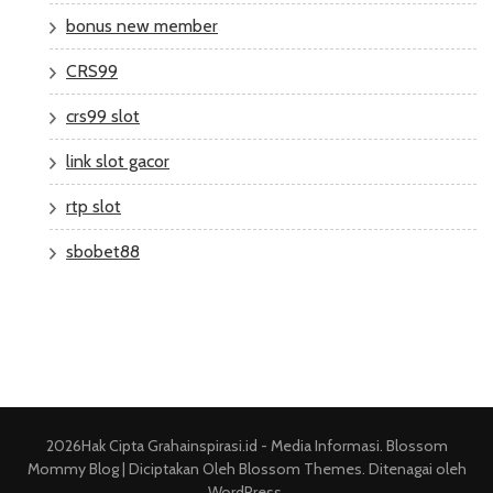
bonus new member
CRS99
crs99 slot
link slot gacor
rtp slot
sbobet88
2026Hak Cipta
Grahainspirasi.id - Media Informasi
.
Blossom
Mommy Blog | Diciptakan Oleh
Blossom Themes
. Ditenagai oleh
WordPress
.