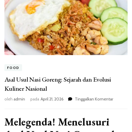
FOOD
Asal Usul Nasi Goreng: Sejarah dan Evolusi
Kuliner Nasional
pada
oleh
admin
pada
April 21, 2026
Tinggalkan Komentar
Asal
Usul
Nasi
Melegenda! Menelusuri
Goreng:
Sejarah