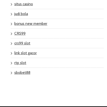
situs casino
judi bola
bonus new member
CRS99
crs99 slot
link slot gacor
rtp slot
sbobet88