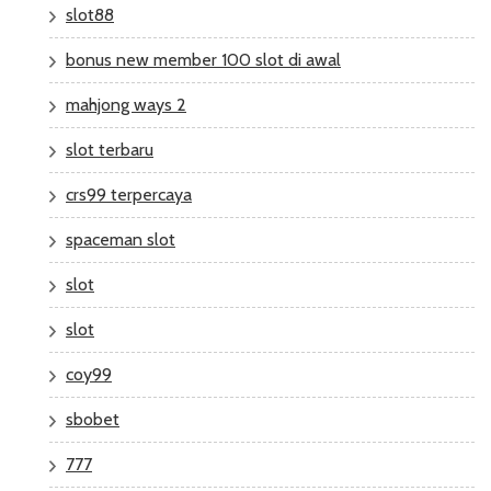
slot88
bonus new member 100 slot di awal
mahjong ways 2
slot terbaru
crs99 terpercaya
spaceman slot
slot
slot
coy99
sbobet
777