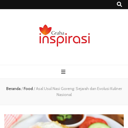
Grahainspirasi.
Sumber Media Informasi Terpercaya Terbaru
– Media
Informasi
Beranda
/
Food
/
Asal Usul Nasi Goreng: Sejarah dan Evolusi Kuliner
Nasional