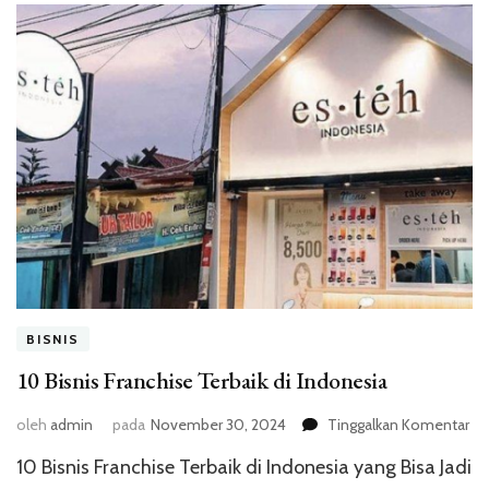
BISNIS
10 Bisnis Franchise Terbaik di Indonesia
pa
oleh
admin
pada
November 30, 2024
Tinggalkan Komentar
10
10 Bisnis Franchise Terbaik di Indonesia yang Bisa Jadi
Bis