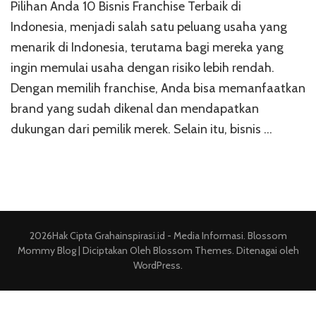
Fr
Pilihan Anda 10 Bisnis Franchise Terbaik di
Ter
Indonesia, menjadi salah satu peluang usaha yang
di
menarik di Indonesia, terutama bagi mereka yang
In
ingin memulai usaha dengan risiko lebih rendah.
Dengan memilih franchise, Anda bisa memanfaatkan
brand yang sudah dikenal dan mendapatkan
dukungan dari pemilik merek. Selain itu, bisnis …
2026Hak Cipta
Grahainspirasi.id - Media Informasi
.
Blossom
Mommy Blog | Diciptakan Oleh
Blossom Themes
. Ditenagai oleh
WordPress
.