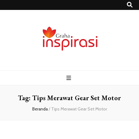
Grahainspirasi.
Sumber Media Informasi Terpercaya Terbaru
– Media
Informasi
Tag:
Tips Merawat Gear Set Motor
Beranda
/
Tips Merawat Gear Set Motor