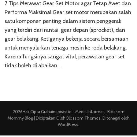
7 Tips Merawat Gear Set Motor agar Tetap Awet dan
Tips
Mer
Performa Maksimal Gear set motor merupakan salah
Gea
satu komponen penting dalam sistem penggerak
Set
yang terdiri dari rantai, gear depan (sprocket), dan
Mot
agar
gear belakang. Ketiganya bekerja secara bersamaan
Tet
untuk menyalurkan tenaga mesin ke roda belakang.
Awe
dan
Karena fungsinya sangat vital, perawatan gear set
Per
tidak boleh di abaikan. …
2026Hak Cipta
Grahainspirasi.id - Media Informasi
.
Blossom
Mommy Blog | Diciptakan Oleh
Blossom Themes
. Ditenagai oleh
WordPress
.