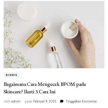
BISNIS
Bagaimana Cara Mengecek BPOM pada
Skincare? Ikuti 3 Cara Ini
pada
oleh
admin
pada
Februari 9, 2025
Tinggalkan Komentar
Bagaim