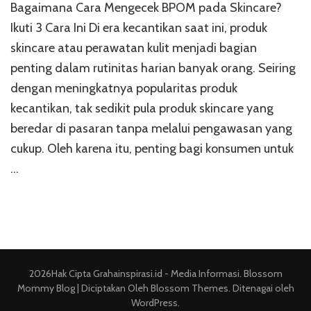
Bagaimana Cara Mengecek BPOM pada Skincare?
Cara
Menge
Ikuti 3 Cara Ini Di era kecantikan saat ini, produk
BPOM
skincare atau perawatan kulit menjadi bagian
pada
penting dalam rutinitas harian banyak orang. Seiring
Skincar
Ikuti
dengan meningkatnya popularitas produk
3
kecantikan, tak sedikit pula produk skincare yang
Cara
Ini
beredar di pasaran tanpa melalui pengawasan yang
cukup. Oleh karena itu, penting bagi konsumen untuk
…
2026Hak Cipta
Grahainspirasi.id - Media Informasi
.
Blossom
Mommy Blog | Diciptakan Oleh
Blossom Themes
. Ditenagai oleh
WordPress
.