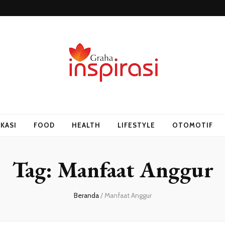
si.id – Media I
KASI
FOOD
HEALTH
LIFESTYLE
OTOMOTIF
Tag:
Manfaat Anggur
Beranda
/
Manfaat Anggur