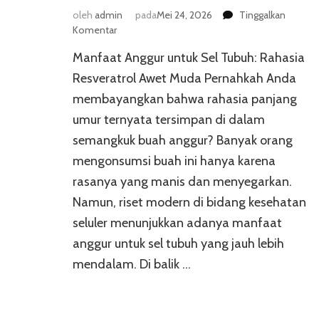
oleh
admin
pada
Mei 24, 2026
Tinggalkan
pada
Komentar
Manfaat
Manfaat Anggur untuk Sel Tubuh: Rahasia
Anggur
untuk
Resveratrol Awet Muda Pernahkah Anda
Sel
membayangkan bahwa rahasia panjang
Tubuh:
umur ternyata tersimpan di dalam
Rahasia
Resveratrol
semangkuk buah anggur? Banyak orang
Awet
mengonsumsi buah ini hanya karena
Muda
rasanya yang manis dan menyegarkan.
Namun, riset modern di bidang kesehatan
seluler menunjukkan adanya manfaat
anggur untuk sel tubuh yang jauh lebih
mendalam. Di balik …