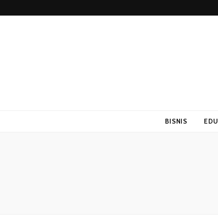
Grahainspira
Sumber Media Informasi Terpercaya Terbaru
BISNIS
EDU