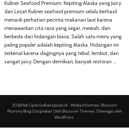
Kuliner Seafood Premium: Kepiting Alaska yang Juicy
Seafood
Premium:
dan Lezat Kuliner seafood premium selalu berhasil
Kepiting
menarik perhatian pecinta makanan laut karena
Alaska
menawarkan cita rasa yang segar, mewah, dan
yang
Juicy
berbeda dari hidangan biasa. Salah satu menu yang
dan
paling populer adalah kepiting Alaska. Hidangan ini
Lezat
terkenal karena dagingnya yang tebal, lembut, dan
sangat juicy. Dengan demikian, banyak restoran …
2026Hak Cipta
Grahainspirasi.id - Media Informasi
.
Blossom
Mommy Blog | Diciptakan Oleh
Blossom Themes
. Ditenagai oleh
WordPress
.