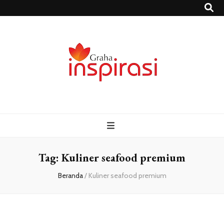
Grahainspirasi.
Sumber Media Informasi Terpercaya Terbaru
– Media
Informasi
Tag:
Kuliner seafood premium
Beranda
/
Kuliner seafood premium