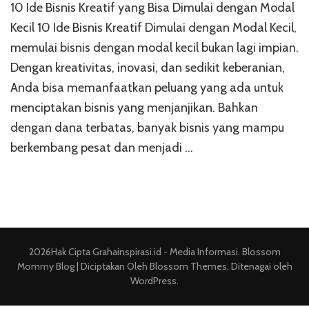
10 Ide Bisnis Kreatif yang Bisa Dimulai dengan Modal
Ide
Bis
Kecil 10 Ide Bisnis Kreatif Dimulai dengan Modal Kecil,
Kre
memulai bisnis dengan modal kecil bukan lagi impian.
Di
Dengan kreativitas, inovasi, dan sedikit keberanian,
de
Mo
Anda bisa memanfaatkan peluang yang ada untuk
Kec
menciptakan bisnis yang menjanjikan. Bahkan
dengan dana terbatas, banyak bisnis yang mampu
berkembang pesat dan menjadi …
2026Hak Cipta
Grahainspirasi.id - Media Informasi
.
Blossom
Mommy Blog | Diciptakan Oleh
Blossom Themes
. Ditenagai oleh
WordPress
.