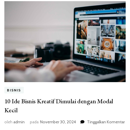
BISNIS
10 Ide Bisnis Kreatif Dimulai dengan Modal
Kecil
pa
oleh
admin
pada
November 30, 2024
Tinggalkan Komentar
10