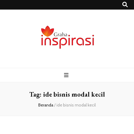
Grahainspirasi.
Sumber Media Informasi Terpercaya Terbaru
– Media
Informasi
Tag:
ide bisnis modal kecil
Beranda
/
ide bisnis modal kecil