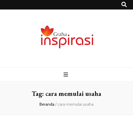
Grahainspirasi.
Sumber Media Informasi Terpercaya Terbaru
– Media
Informasi
Tag:
cara memulai usaha
Beranda
/
cara memulai usaha