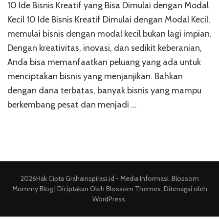
10 Ide Bisnis Kreatif yang Bisa Dimulai dengan Modal
Ide
Bis
Kecil 10 Ide Bisnis Kreatif Dimulai dengan Modal Kecil,
Kre
memulai bisnis dengan modal kecil bukan lagi impian.
Di
Dengan kreativitas, inovasi, dan sedikit keberanian,
de
Mo
Anda bisa memanfaatkan peluang yang ada untuk
Kec
menciptakan bisnis yang menjanjikan. Bahkan
dengan dana terbatas, banyak bisnis yang mampu
berkembang pesat dan menjadi …
2026Hak Cipta
Grahainspirasi.id - Media Informasi
.
Blossom
Mommy Blog | Diciptakan Oleh
Blossom Themes
. Ditenagai oleh
WordPress
.