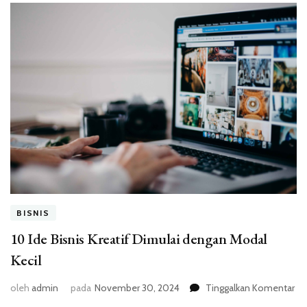
BISNIS
10 Ide Bisnis Kreatif Dimulai dengan Modal
Kecil
pa
oleh
admin
pada
November 30, 2024
Tinggalkan Komentar
10