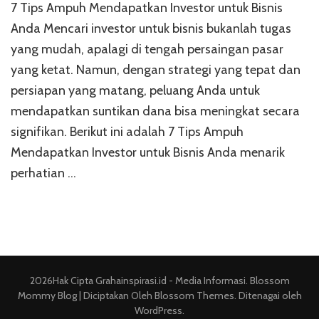
7 Tips Ampuh Mendapatkan Investor untuk Bisnis
Tips
Ampuh
Anda Mencari investor untuk bisnis bukanlah tugas
Mendapatk
yang mudah, apalagi di tengah persaingan pasar
Investor
yang ketat. Namun, dengan strategi yang tepat dan
untuk
Bisnis
persiapan yang matang, peluang Anda untuk
Anda
mendapatkan suntikan dana bisa meningkat secara
signifikan. Berikut ini adalah 7 Tips Ampuh
Mendapatkan Investor untuk Bisnis Anda menarik
perhatian …
2026Hak Cipta
Grahainspirasi.id - Media Informasi
.
Blossom
Mommy Blog | Diciptakan Oleh
Blossom Themes
. Ditenagai oleh
WordPress
.