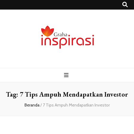
Grahainspirasi.
Sumber Media Informasi Terpercaya Terbaru
– Media
Informasi
Tag:
7 Tips Ampuh Mendapatkan Investor
Beranda
/
7 Tips Ampuh Mendapatkan Investor